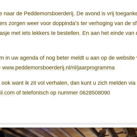
e naar de Peddemorsboerderij. De avond is vrij toegankel
ligers zorgen weer voor doppinda’s ter verhoging van de sf
sje met iets lekkers te bestellen. En aan het einde va
um in uw agenda of nog beter meldt u aan op de website
e
www.peddemorsboerderij.nl/nl/jaarprogramma
k ook want ik zit vol verhalen, dan kunt u zich melden via
il.com
of telefonisch op nummer 0628508090