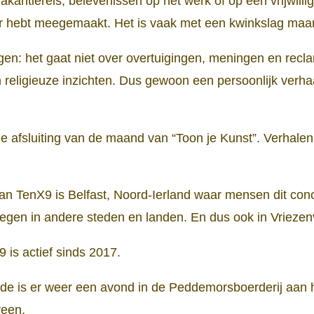
akantiereis, belevenissen op het werk of op een vrijwillig
ner hebt meegemaakt. Het is vaak met een kwinkslag maar 
ngen: het gaat niet over overtuigingen, meningen en recl
 religieuze inzichten. Dus gewoon een persoonlijk verhaa
 afsluiting van de maand van “Toon je Kunst”. Verhalen 
n TenX9 is Belfast, Noord-Ierland waar mensen dit co
regen in andere steden en landen. En dus ook in Vrieze
is actief sinds 2017.
de is er weer een avond in de Peddemorsboerderij aan 
veen.