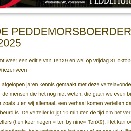
 DE PEDDEMORSBOERDERI
2025
omt weer een editie van TenX9 en wel op vrijdag 31 okto
Vriezenveen
afgelopen jaren kennis gemaakt met deze vertelavonden 
de mensen die het nog niet weten, die gaan we even bi
oals u en wij allemaal, een verhaal komen vertellen da
rd is. De verteller krijgt 10 minuten de tijd om het ver
ellers (tien keer negen = ten by nine= TenX9). Het kan o