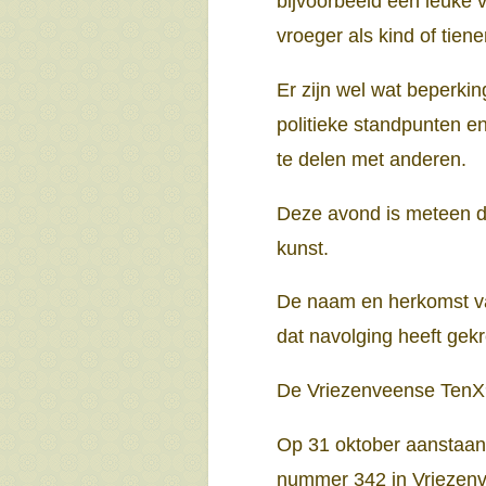
bijvoorbeeld een leuke v
vroeger als kind of tie
Er zijn wel wat beperki
politieke standpunten en
te delen met anderen.
Deze avond is meteen de
kunst.
De naam en herkomst va
dat navolging heeft gek
De Vriezenveense TenX9 
Op 31 oktober aanstaan
nummer 342 in Vriezen