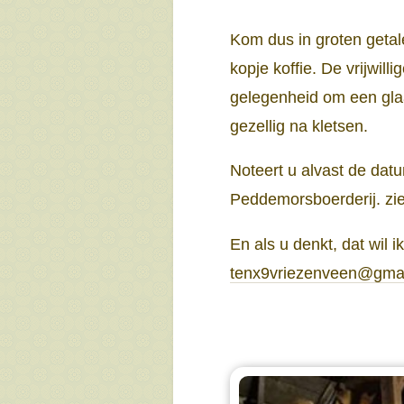
Kom dus in groten getal
kopje koffie. De vrijwil
gelegenheid om een glaa
gezellig na kletsen.
Noteert u alvast de dat
Peddemorsboerderij. zi
En als u denkt, dat wil i
tenx9vriezenveen@gma