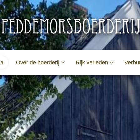
ma
Over de boerderij
Rijk verleden
Verhu
Verhalen van Weleer