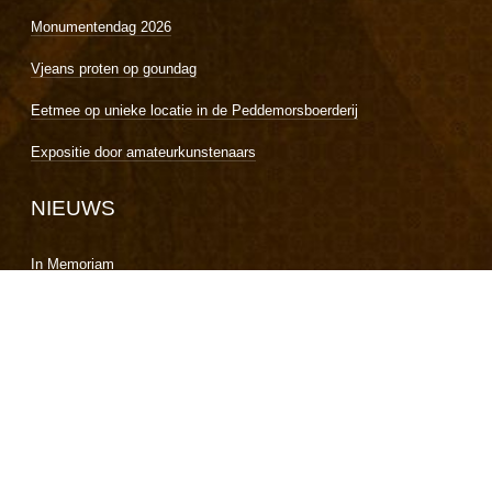
Monumentendag 2026
Vjeans proten op goundag
Eetmee op unieke locatie in de Peddemorsboerderij
Expositie door amateurkunstenaars
NIEUWS
In Memoriam
Succesvolle TENX9 avond in een bomvolle Peddemorsboerderij
Maart dialect maand Peddemorsboerderij
Kerstreis in de Peddemorsboerderij druk bezocht
Afscheid van Dirk Boswinkel als voorzitter
Voor de tweede keer werd TENX9 georganiseerd in de